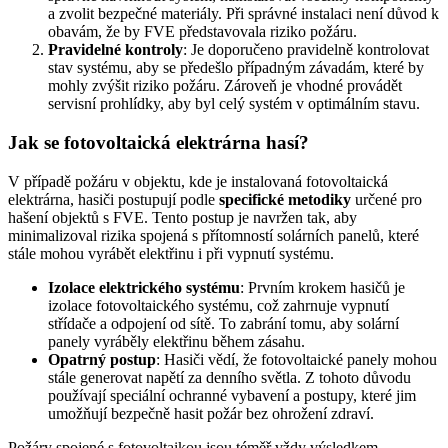
a zvolit bezpečné materiály. Při správné instalaci není důvod k
obavám, že by FVE představovala riziko požáru.
Pravidelné kontroly
: Je doporučeno pravidelně kontrolovat
stav systému, aby se předešlo případným závadám, které by
mohly zvýšit riziko požáru. Zároveň je vhodné provádět
servisní prohlídky, aby byl celý systém v optimálním stavu.
Jak se fotovoltaická elektrárna hasí?
V případě požáru v objektu, kde je instalovaná fotovoltaická
elektrárna, hasiči postupují podle
specifické metodiky
určené pro
hašení objektů s FVE. Tento postup je navržen tak, aby
minimalizoval rizika spojená s přítomností solárních panelů, které
stále mohou vyrábět elektřinu i při vypnutí systému.
Izolace elektrického systému
: Prvním krokem hasičů je
izolace fotovoltaického systému, což zahrnuje vypnutí
střídače a odpojení od sítě. To zabrání tomu, aby solární
panely vyráběly elektřinu během zásahu.
Opatrný postup
: Hasiči vědí, že fotovoltaické panely mohou
stále generovat napětí za denního světla. Z tohoto důvodu
používají speciální ochranné vybavení a postupy, které jim
umožňují bezpečně hasit požár bez ohrožení zdraví.
Požáry spojené s fotovoltaikou jsou téměř vždy výsledkem