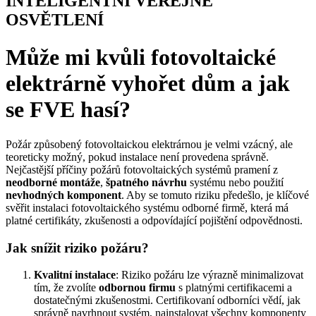
INTELIGENTNÍ VEŘEJNÉ
OSVĚTLENÍ
Může mi kvůli fotovoltaické
elektrárně vyhořet dům a jak
se FVE hasí?
Požár způsobený fotovoltaickou elektrárnou je velmi vzácný, ale
teoreticky možný, pokud instalace není provedena správně.
Nejčastější příčiny požárů fotovoltaických systémů pramení z
neodborné montáže
,
špatného návrhu
systému nebo použití
nevhodných komponent
. Aby se tomuto riziku předešlo, je klíčové
svěřit instalaci fotovoltaického systému odborné firmě, která má
platné certifikáty, zkušenosti a odpovídající pojištění odpovědnosti.
Jak snížit riziko požáru?
Kvalitní instalace
: Riziko požáru lze výrazně minimalizovat
tím, že zvolíte
odbornou firmu
s platnými certifikacemi a
dostatečnými zkušenostmi. Certifikovaní odborníci vědí, jak
správně navrhnout systém, nainstalovat všechny komponenty