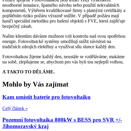
neodborné instalace, špatného návrhu nebo použití nekvalitních
komponentů. Výběrem kvalifikované firmy s platnými certifikáty a
pojištěním riziko požáru výrazně snížíte. V případě požáru mají
hasiči speciální metodiku pro hašení objektů s FVE, která zajišťuje
bezpečný zásah.
Našim klientům dáváme možnost vzít kontrolu nad svou spotřebou
energie. Fotovoltaické systémy umožňují snížit závislost na
tradičních zdrojích elektřiny a využívat sílu slunce každý den.
Fotovoltaikou žijeme každý den, neustále se vzděláváme, makáme
na sobě, zlepšujeme se, abychom pro vás byli tou nejlepší volbou.
A TAKTO TO DĚLÁME.
Mohlo by Vás zajímat
Kam umístit baterie pro fotovoltaiku
Celý článek »
Pozemní fotovoltaika 800kW s BESS pro SVR +/-
Jihomoravský kraj