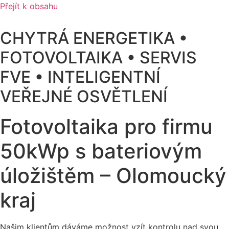
Přejít k obsahu
CHYTRÁ ENERGETIKA •
FOTOVOLTAIKA • SERVIS
FVE • INTELIGENTNÍ
VEŘEJNÉ OSVĚTLENÍ
Fotovoltaika pro firmu
50kWp s bateriovým
úložištěm – Olomoucký
kraj
Našim klientům dáváme možnost vzít kontrolu nad svou