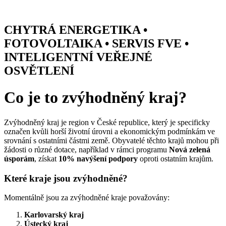
Přejít
k
obsahu
CHYTRÁ ENERGETIKA •
FOTOVOLTAIKA • SERVIS FVE •
INTELIGENTNÍ VEŘEJNÉ
OSVĚTLENÍ
Co je to zvýhodněný kraj?
Zvýhodněný kraj je region v České republice, který je specificky
označen kvůli horší životní úrovni a ekonomickým podmínkám ve
srovnání s ostatními částmi země. Obyvatelé těchto krajů mohou při
žádosti o různé dotace, například v rámci programu
Nová zelená
úsporám
, získat
10% navýšení podpory
oproti ostatním krajům.
Které kraje jsou zvýhodněné?
Momentálně jsou za zvýhodněné kraje považovány:
Karlovarský kraj
Ústecký kraj