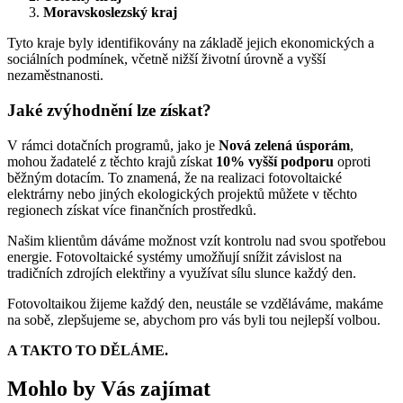
Moravskoslezský kraj
Tyto kraje byly identifikovány na základě jejich ekonomických a
sociálních podmínek, včetně nižší životní úrovně a vyšší
nezaměstnanosti.
Jaké zvýhodnění lze získat?
V rámci dotačních programů, jako je
Nová zelená úsporám
,
mohou žadatelé z těchto krajů získat
10% vyšší podporu
oproti
běžným dotacím. To znamená, že na realizaci fotovoltaické
elektrárny nebo jiných ekologických projektů můžete v těchto
regionech získat více finančních prostředků.
Našim klientům dáváme možnost vzít kontrolu nad svou spotřebou
energie. Fotovoltaické systémy umožňují snížit závislost na
tradičních zdrojích elektřiny a využívat sílu slunce každý den.
Fotovoltaikou žijeme každý den, neustále se vzděláváme, makáme
na sobě, zlepšujeme se, abychom pro vás byli tou nejlepší volbou.
A TAKTO TO DĚLÁME.
Mohlo by Vás zajímat