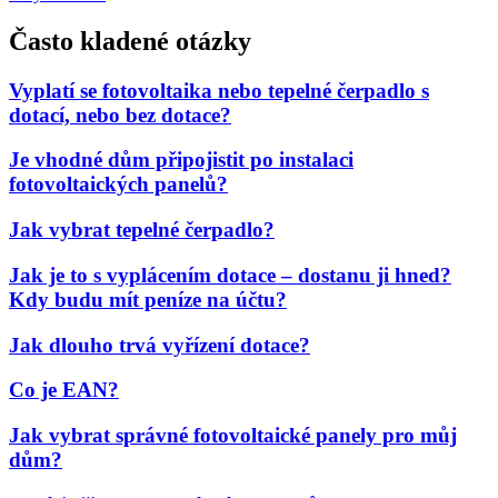
Často kladené otázky
Vyplatí se fotovoltaika nebo tepelné čerpadlo s
dotací, nebo bez dotace?
Je vhodné dům připojistit po instalaci
fotovoltaických panelů?
Jak vybrat tepelné čerpadlo?
Jak je to s vyplácením dotace – dostanu ji hned?
Kdy budu mít peníze na účtu?
Jak dlouho trvá vyřízení dotace?
Co je EAN?
Jak vybrat správné fotovoltaické panely pro můj
dům?