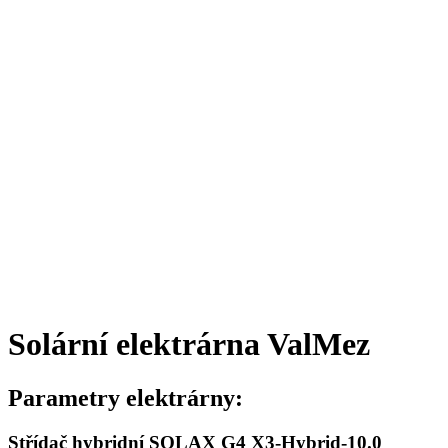
Solární elektrárna ValMez
Parametry elektrárny:
Střídač hybridní SOLAX G4 X3-Hybrid-10.0